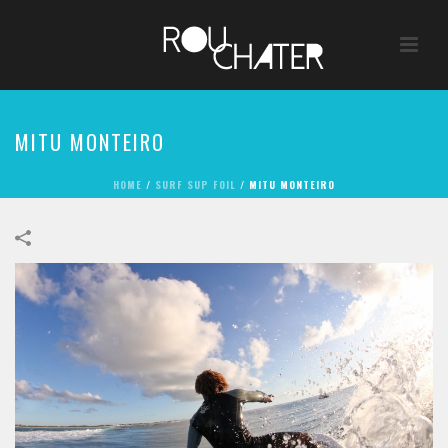
MITU MONTEIRO
HOME
/
SURF SUP FOIL
/
MITU MONTEIRO